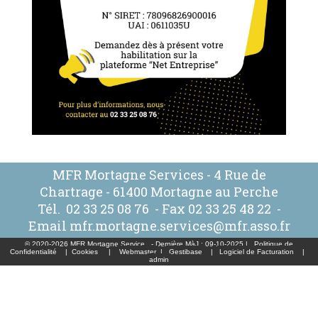
MFR Mortagne Services - 4 Rue de
Chartrage - 61400 Mortagne au Perche
Tél.
02 33 25 08 76
- Fax 02 33 25 48 22 -
Email
mfr.mortagne.services@mfr.asso.fr
© 2020-2026 MFR Mortagne Service - Dernière MàJ : 09-10-2025 |
Politique de
Confidentialité
|
Cookies
|
Webmaster
|
Gestibase
|
Logiciel de Facturation
|
admin